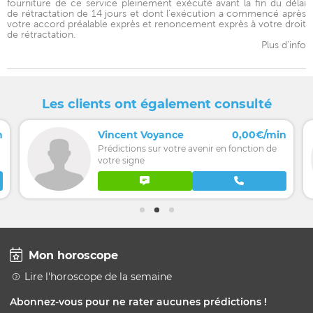
fourniture de ce service pleinement exécuté avant la fin du délai
de rétractation de 14 jours et dont l’exécution a commencé après
votre accord préalable exprès et renoncement exprès à votre droit
de rétractation.
Plus d'info
Les clients ont également consulté
n
Vincent Voyance
0,00€/min
Prédictions sur votre avenir en fonction de
votre signe
Mon horoscope
Lire l'horoscope de la semaine
Abonnez-vous pour ne rater aucunes prédictions !