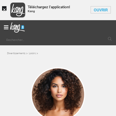
×
Téléchargez l'application!
OUVRIR
Kang
Divertissements
Loisirs