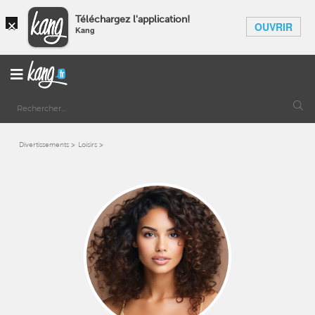
×
Téléchargez l'application!
OUVRIR
Kang
Divertissements
Loisirs