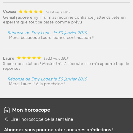
Vavava
Le 24 mars 2017
Génial j'adore emy ! Tu m'as redonné confiance j'attends l'été en
espérant que tout se passe comme prévu
Réponse de Emy Lopez le 30 janvier 2019
Merci beaucoup Laure, bonne continuation !!
Laure
Le 22 mars 2017
Super consultation ! Master très à l'écoute elle m'a apporré bcp de
reponses
Réponse de Emy Lopez le 30 janvier 2019
Merci Laure !! A la prochaine !
Mon horoscope
Lire l'horoscope de la semaine
Abonnez-vous pour ne rater aucunes prédictions !