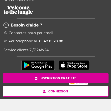
Nos annonces sur :
Besoin d'aide ?
Contactez-nous par email
Par téléphone au
01 42 01 20 00
Service clients 7j/7 24h/24
INSCRIPTION GRATUITE
Paiement 100% sécurisé
Copyright © 2026 Kang - Powered by Ingenio
CONNEXION