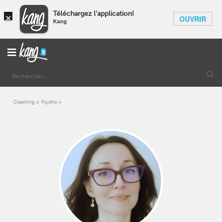
×
Téléchargez l'application!
OUVRIR
Kang
Coaching
Psycho