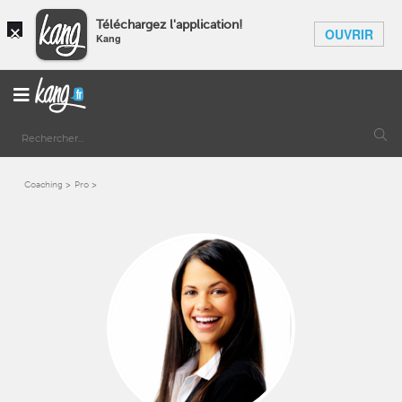
×
Téléchargez l'application!
OUVRIR
Kang
Coaching
Pro