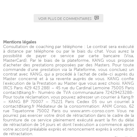
VOIR PLUS DE COMMENTAIRES
Mentions légales
Consultation de coaching par téléphone : Le contrat sera exécuté
à distance par téléphone ou par le biais du chat. Vous aurez la
possibilité de payer ce service par carte bancaire (Visa,
MasterCard). Par le biais de la plateforme, KANG vous propose
d'acheter des prestations proposées par des Masters. Pour toute
commande d'une prestation via la Plateforme, vous concluez un
contrat avec KANG, qui a procédé à l'achat de celle-ci auprès du
Master concerné et à sa revente auprès de vous. KANG confie
l'exécution de la Prestation au Master que vous avez choisi. KANG
(RCS Paris 429 423 288) – 45 rue du Cardinal Lemoine 75005 Paris
contact@kang.fr- Numéro de TVA communautaire 72429423288-
Pour toute réclamation, vous pouvez adresser un courrier à Kang.fr
– KANG BP 70007 – 75221 Paris Cedex 05 ou un courriel à
contact@kang.fr Médiateur de la consommation: ANM Conso, 62
rue Tiquetonne 75002 Paris ou www.anm-conso.com Vous ne
pourrez pas exercer votre droit de rétractation dans le cadre de la
fourniture de ce service pleinement exécuté avant la fin du délai
de rétractation de 14 jours et dont l’exécution a commencé après
votre accord préalable exprès et renoncement exprès à votre droit
de rétractation.