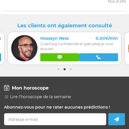
Plus d'info
Les clients ont également consulté
n
Hossayn Ness
0,00€/min
Coaching confidentiel et spécialisé,je vous
écoute!
Mon horoscope
Lire l'horoscope de la semaine
Abonnez-vous pour ne rater aucunes prédictions !
Adresse e-mail