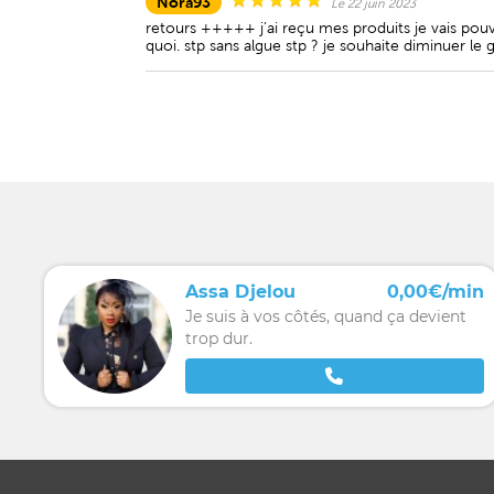
Nora93
Le 22 juin 2023
retours +++++ j’ai reçu mes produits je vais pouvo
quoi. stp sans algue stp ? je souhaite diminuer le
Assa Djelou
0,00€/min
Je suis à vos côtés, quand ça devient
trop dur.