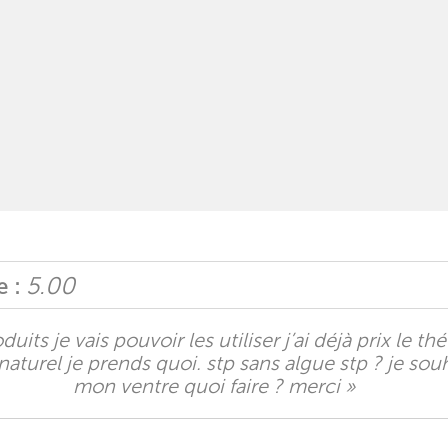
5.00
e :
its je vais pouvoir les utiliser j’ai déjà prix le t
turel je prends quoi. stp sans algue stp ? je sou
mon ventre quoi faire ? merci »