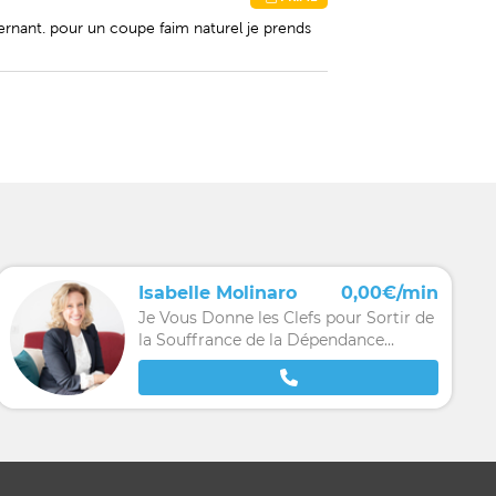
ncernant. pour un coupe faim naturel je prends
Isabelle Molinaro
0,00€/min
Je Vous Donne les Clefs pour Sortir de
la Souffrance de la Dépendance
Affective