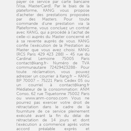
payer ce service par carte bancaire
(Visa, MasterCard). Par le biais de la
plateforme, KANG vous propose
d'acheter des prestations proposées
par des Masters. Pour toute
commande d'une prestation via la
Plateforme, vous concluez un contrat
avec KANG, qui a procédé à l'achat de
celle-ci auprès du Master concerné et
à sa revente auprès de vous. KANG
confie l'exécution de la Prestation au
Master que vous avez choisi. KANG
(RCS Paris 429 423 288) – 45 rue du
Cardinal Lemoine 75005 Paris
contact@kang.fr- Numéro de TVA
communautaire 72429423288- Pour
toute réclamation, vous pouvez
adresser un courrier à Kang.fr – KANG
BP 70007 – 75221 Paris Cedex 05 ou
un courriel à contact@kang.fr
Médiateur de la consommation: ANM
Conso, 62 rue Tiquetonne 75002 Paris
ou www.anm-conso.com Vous ne
pourrez pas exercer votre droit de
rétractation dans le cadre de la
fourniture de ce service pleinement
exécuté avant la fin du délai de
rétractation de 14 jours et dont
l’exécution a commencé après votre
accord préalable exprès et