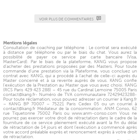
VOIR PLUS DE COMMENTAIRES
Mentions légales
Consultation de coaching par téléphone : Le contrat sera exécuté
à distance par téléphone ou par le biais du chat. Vous aurez la
possibilité de payer ce service par carte bancaire (Visa,
MasterCard). Par le biais de la plateforme, KANG vous propose
d'acheter des prestations proposées par des Masters. Pour toute
commande d'une prestation via la Plateforme, vous concluez un
contrat avec KANG, qui a procédé à l'achat de celle-ci auprès du
Master concerné et à sa revente auprès de vous. KANG confie
l'exécution de la Prestation au Master que vous avez choisi. KANG
(RCS Paris 429 423 288) – 45 rue du Cardinal Lemoine 75005 Paris
contact@kang.fr- Numéro de TVA communautaire 72429423288-
Pour toute réclamation, vous pouvez adresser un courrier à Kang.fr
– KANG BP 70007 – 75221 Paris Cedex 05 ou un courriel à
contact@kang.fr Médiateur de la consommation: ANM Conso, 62
rue Tiquetonne 75002 Paris ou www.anm-conso.com Vous ne
pourrez pas exercer votre droit de rétractation dans le cadre de la
fourniture de ce service pleinement exécuté avant la fin du délai
de rétractation de 14 jours et dont l’exécution a commencé après
votre accord préalable exprès et renoncement exprès à votre droit
de rétractation.