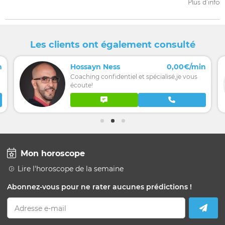
Plus d'info
Les clients ont également consulté
n
Hossayn Ness
0,00€/min
Coaching confidentiel et spécialisé,je vous
écoute!
Mon horoscope
Lire l'horoscope de la semaine
Abonnez-vous pour ne rater aucunes prédictions !
Adresse e-mail