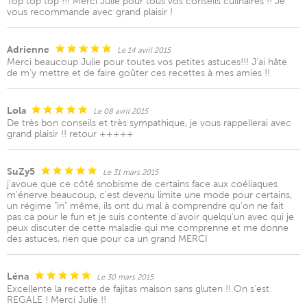
Top top top !!! Merci Julie pour tous vos conseils culinaires !! Je
vous recommande avec grand plaisir !
Adrienne
Le 14 avril 2015
Merci beaucoup Julie pour toutes vos petites astuces!!! J'ai hâte
de m'y mettre et de faire goûter ces recettes à mes amies !!
Lola
Le 08 avril 2015
De très bon conseils et très sympathique, je vous rappellerai avec
grand plaisir !! retour +++++
SuZy5
Le 31 mars 2015
j'avoue que ce côté snobisme de certains face aux coéliaques
m'énerve beaucoup, c'est devenu limite une mode pour certains,
un régime "in" même, ils ont du mal à comprendre qu'on ne fait
pas ca pour le fun et je suis contente d'avoir quelqu'un avec qui je
peux discuter de cette maladie qui me comprenne et me donne
des astuces, rien que pour ca un grand MERCI
Léna
Le 30 mars 2015
Excellente la recette de fajitas maison sans gluten !! On s'est
REGALE ! Merci Julie !!