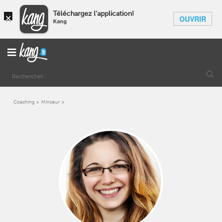
×
Téléchargez l'application!
OUVRIR
Kang
Coaching
Minceur