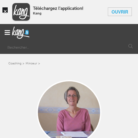
×
Téléchargez l'application!
OUVRIR
Kang
Coaching
Minceur