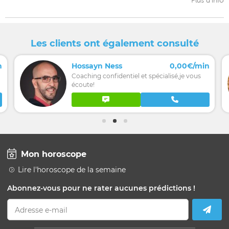
Plus d'info
Les clients ont également consulté
n
Hossayn Ness
0,00€/min
Coaching confidentiel et spécialisé,je vous
écoute!
Mon horoscope
Lire l'horoscope de la semaine
Abonnez-vous pour ne rater aucunes prédictions !
Adresse e-mail