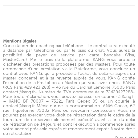
Mentions légales
Consultation de coaching par téléphone : Le contrat sera exécuté
à distance par téléphone ou par le biais du chat. Vous aurez la
possibilité de payer ce service par carte bancaire (Visa,
MasterCard). Par le biais de la plateforme, KANG vous propose
d'acheter des prestations proposées par des Masters. Pour toute
commande d'une prestation via la Plateforme, vous concluez un
contrat avec KANG, qui a procédé à l'achat de celle-ci auprès du
Master concerné et à sa revente auprès de vous. KANG confie
l'exécution de la Prestation au Master que vous avez choisi. KANG
(RCS Paris 429 423 288) – 45 rue du Cardinal Lemoine 75005 Paris
contact@kang.fr- Numéro de TVA communautaire 72429423288-
Pour toute réclamation, vous pouvez adresser un courrier à Kang.fr
– KANG BP 70007 – 75221 Paris Cedex 05 ou un courriel à
contact@kang.fr Médiateur de la consommation: ANM Conso, 62
rue Tiquetonne 75002 Paris ou www.anm-conso.com Vous ne
pourrez pas exercer votre droit de rétractation dans le cadre de la
fourniture de ce service pleinement exécuté avant la fin du délai
de rétractation de 14 jours et dont l’exécution a commencé après
votre accord préalable exprès et renoncement exprès à votre droit
de rétractation.