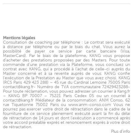
Mentions légales
Consultation de coaching par téléphone : Le contrat sera exécuté
à distance par téléphone ou par le biais du chat. Vous aurez la
possibilité de payer ce service par carte bancaire (Visa,
MasterCard). Par le biais de la plateforme, KANG vous propose
d'acheter des prestations proposées par des Masters. Pour toute
commande d'une prestation via la Plateforme, vous concluez un
contrat avec KANG, qui a procédé à l'achat de celle-ci auprès du
Master concerné et à sa revente auprès de vous. KANG confie
l'exécution de la Prestation au Master que vous avez choisi. KANG
(RCS Paris 429 423 288) – 45 rue du Cardinal Lemoine 75005 Paris
contact@kang.fr- Numéro de TVA communautaire 72429423288-
Pour toute réclamation, vous pouvez adresser un courrier à Kang.fr
– KANG BP 70007 – 75221 Paris Cedex 05 ou un courriel à
contact@kang.fr Médiateur de la consommation: ANM Conso, 62
rue Tiquetonne 75002 Paris ou www.anm-conso.com Vous ne
pourrez pas exercer votre droit de rétractation dans le cadre de la
fourniture de ce service pleinement exécuté avant la fin du délai
de rétractation de 14 jours et dont l’exécution a commencé après
votre accord préalable exprès et renoncement exprès à votre droit
de rétractation.
Plus d'info