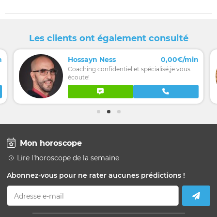
Les clients ont également consulté
n
Hossayn Ness
0,00€/min
Coaching confidentiel et spécialisé,je vous
écoute!
Mon horoscope
Lire l'horoscope de la semaine
Abonnez-vous pour ne rater aucunes prédictions !
Adresse e-mail