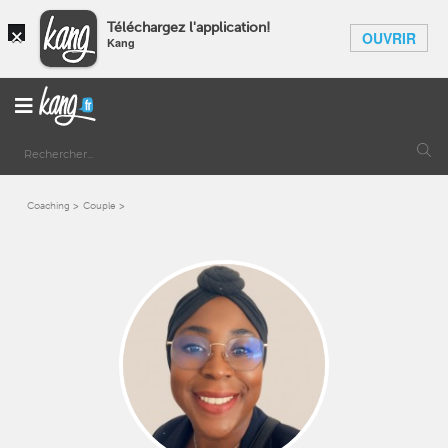
×
Téléchargez l'application!
OUVRIR
Kang
Coaching
Couple