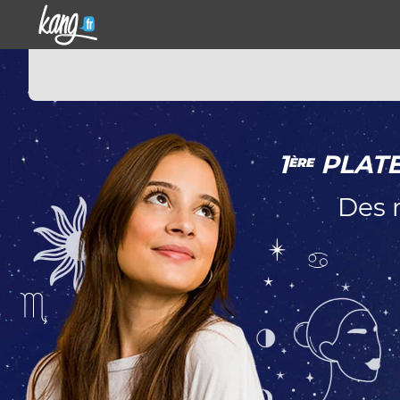
1
PLATE
ÈRE
Des 