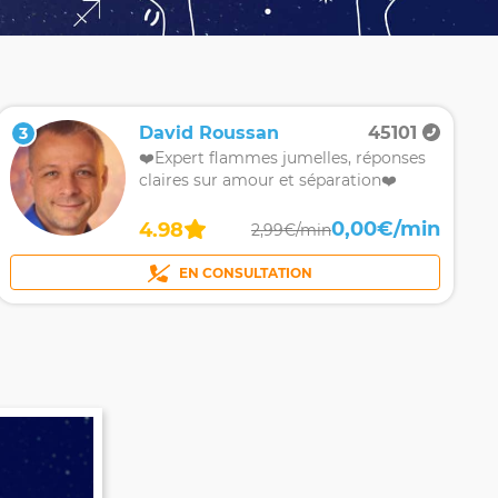
David Roussan
45101
3
❤️Expert flammes jumelles, réponses
claires sur amour et séparation❤️
0,00€/min
4.98
2,99€/min
EN CONSULTATION