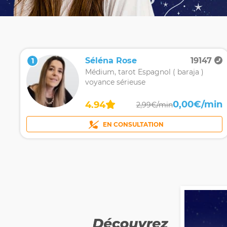
Séléna Rose
19147
1
Médium, tarot Espagnol ( baraja )
voyance sérieuse
0,00€/min
4.94
2,99€/min
EN CONSULTATION