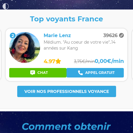
Top voyants France
Marie Lenz
39626
2
Médium. "Au coeur de votre vie"..14
années sur Kang
0,00€/min
4.97
3,75€/min
CHAT
APPEL GRATUIT
VOIR NOS PROFESSIONNELS VOYANCE