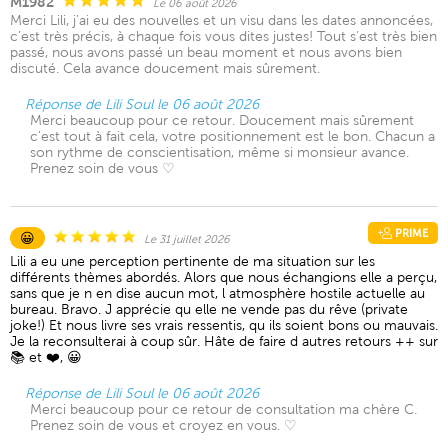
M1982
Le 06 août 2026
Merci Lili, j’ai eu des nouvelles et un visu dans les dates annoncées,
c’est très précis, à chaque fois vous dites justes! Tout s’est très bien
passé, nous avons passé un beau moment et nous avons bien
discuté. Cela avance doucement mais sûrement.
Réponse de Lili Soul le 06 août 2026
Merci beaucoup pour ce retour. Doucement mais sûrement
c'est tout à fait cela, votre positionnement est le bon. Chacun a
son rythme de conscientisation, même si monsieur avance.
Prenez soin de vous ♡
PRIME
😀
Le 31 juillet 2026
Lili a eu une perception pertinente de ma situation sur les
différents thèmes abordés. Alors que nous échangions elle a perçu,
sans que je n en dise aucun mot, l atmosphère hostile actuelle au
bureau. Bravo. J apprécie qu elle ne vende pas du rêve (private
joke!) Et nous livre ses vrais ressentis, qu ils soient bons ou mauvais.
Je la reconsulterai à coup sûr. Hâte de faire d autres retours ++ sur
📚 et ❤️, 😀
Réponse de Lili Soul le 06 août 2026
Merci beaucoup pour ce retour de consultation ma chère C.
Prenez soin de vous et croyez en vous. ♡