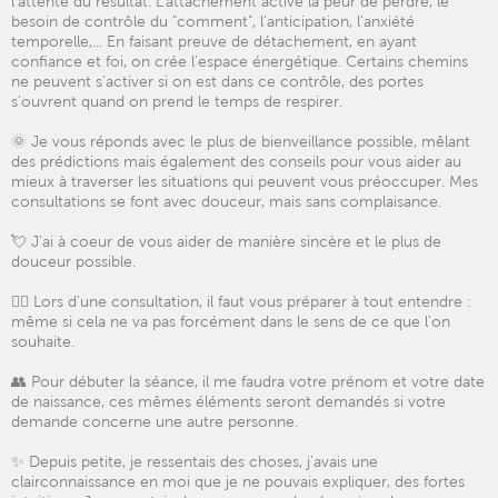
l'attente du résultat. L'attachement active la peur de perdre, le
besoin de contrôle du "comment", l'anticipation, l'anxiété
temporelle,... En faisant preuve de détachement, en ayant
confiance et foi, on crée l'espace énergétique. Certains chemins
ne peuvent s'activer si on est dans ce contrôle, des portes
s'ouvrent quand on prend le temps de respirer.
🌞 Je vous réponds avec le plus de bienveillance possible, mêlant
des prédictions mais également des conseils pour vous aider au
mieux à traverser les situations qui peuvent vous préoccuper. Mes
consultations se font avec douceur, mais sans complaisance.
💘 J'ai à coeur de vous aider de manière sincère et le plus de
douceur possible.
👂🏼 Lors d'une consultation, il faut vous préparer à tout entendre :
même si cela ne va pas forcément dans le sens de ce que l'on
souhaite.
👥 Pour débuter la séance, il me faudra votre prénom et votre date
de naissance, ces mêmes éléments seront demandés si votre
demande concerne une autre personne.
✨ Depuis petite, je ressentais des choses, j'avais une
clairconnaissance en moi que je ne pouvais expliquer, des fortes