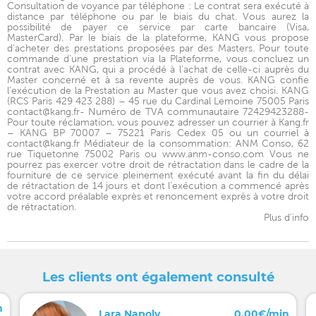
Consultation de voyance par téléphone : Le contrat sera exécuté à
distance par téléphone ou par le biais du chat. Vous aurez la
possibilité de payer ce service par carte bancaire (Visa,
MasterCard). Par le biais de la plateforme, KANG vous propose
d'acheter des prestations proposées par des Masters. Pour toute
commande d'une prestation via la Plateforme, vous concluez un
contrat avec KANG, qui a procédé à l'achat de celle-ci auprès du
Master concerné et à sa revente auprès de vous. KANG confie
l'exécution de la Prestation au Master que vous avez choisi. KANG
(RCS Paris 429 423 288) – 45 rue du Cardinal Lemoine 75005 Paris
contact@kang.fr- Numéro de TVA communautaire 72429423288-
Pour toute réclamation, vous pouvez adresser un courrier à Kang.fr
– KANG BP 70007 – 75221 Paris Cedex 05 ou un courriel à
contact@kang.fr Médiateur de la consommation: ANM Conso, 62
rue Tiquetonne 75002 Paris ou www.anm-conso.com Vous ne
pourrez pas exercer votre droit de rétractation dans le cadre de la
fourniture de ce service pleinement exécuté avant la fin du délai
de rétractation de 14 jours et dont l’exécution a commencé après
votre accord préalable exprès et renoncement exprès à votre droit
de rétractation.
Plus d'info
Les clients ont également consulté
n
Lara Napoly
0,00€/min