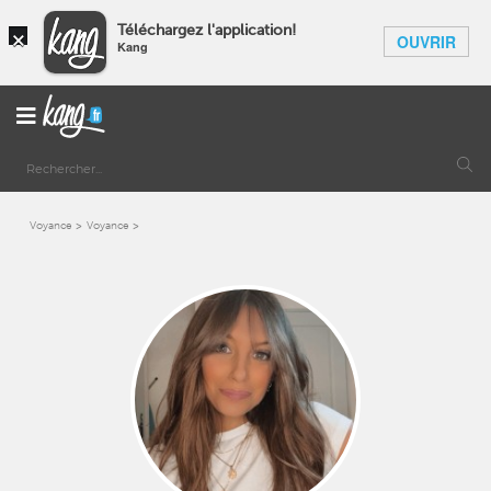
×
Téléchargez l'application!
OUVRIR
Kang
Voyance
Voyance